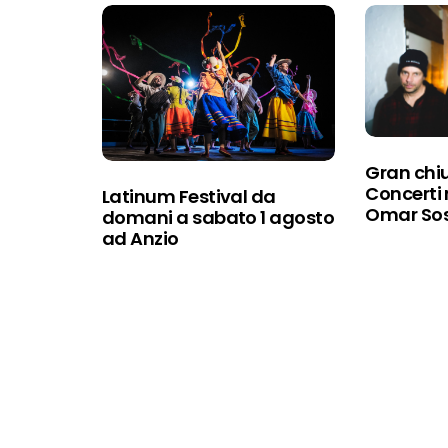
Gran chiu
Concerti 
Latinum Festival da
Omar Sos
domani a sabato 1 agosto
ad Anzio