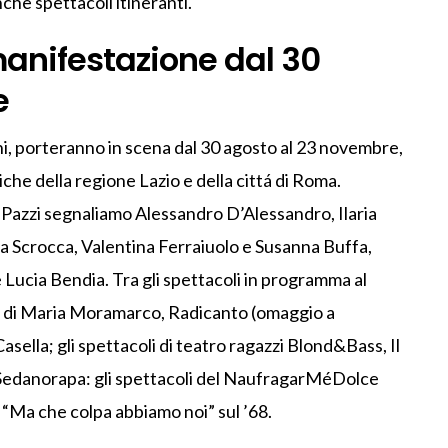
che spettacoli itineranti.
anifestazione dal 30
e
oni, porteranno in scena dal 30 agosto al 23 novembre,
iche della regione Lazio e della cittá di Roma.
de Pazzi segnaliamo Alessandro D’Alessandro, Ilaria
na Scrocca, Valentina Ferraiuolo e Susanna Buffa,
 Lucia Bendia. Tra gli spettacoli in programma al
ti di Maria Moramarco, Radicanto (omaggio a
asella; gli spettacoli di teatro ragazzi Blond&Bass, Il
Sedanorapa: gli spettacoli del NaufragarMéDolce
e “Ma che colpa abbiamo noi” sul ’68.