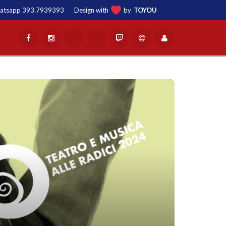
atsapp
393.7939393
Design with
by
TO
YOU