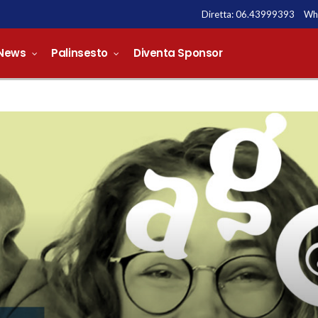
Diretta:
06.43999393
Wh
News
Palinsesto
Diventa Sponsor