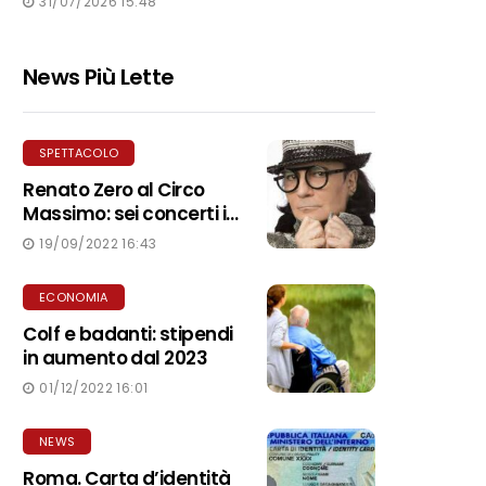
31/07/2026 15:48
News Più Lette
SPETTACOLO
Renato Zero al Circo
Massimo: sei concerti il
23, 24, 25, 28, 30
19/09/2022 16:43
settembre e 1 ottobre
2022.
ECONOMIA
Colf e badanti: stipendi
in aumento dal 2023
01/12/2022 16:01
NEWS
Roma. Carta d’identità