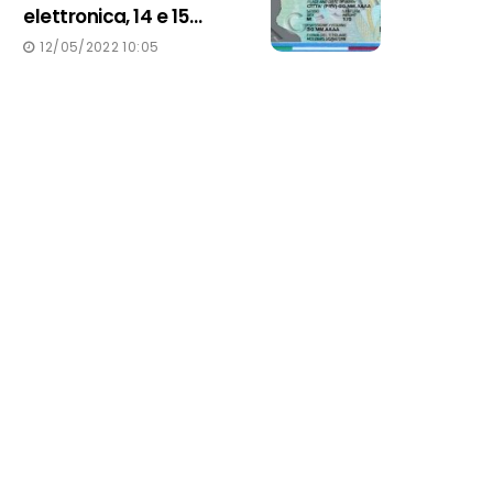
elettronica, 14 e 15
Maggio nuovo open
12/05/2022 10:05
day