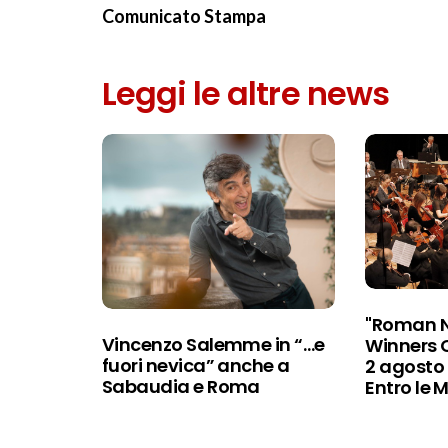
Comunicato Stampa
Leggi le altre news
"Roman N
Vincenzo Salemme in “…e
Winners C
fuori nevica” anche a
2 agosto
Sabaudia e Roma
Entro le 