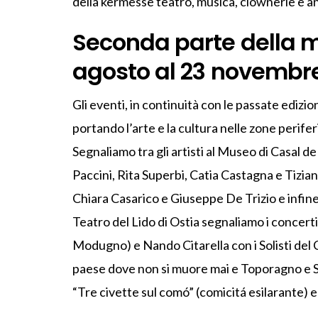
della kermesse teatro, musica, clownerie e an
Seconda parte della m
agosto al 23 novembr
Gli eventi, in continuità con le passate edizi
portando l’arte e la cultura nelle zone perifer
Segnaliamo tra gli artisti al Museo di Casal 
Paccini, Rita Superbi, Catia Castagna e Tizia
Chiara Casarico e Giuseppe De Trizio e infine
Teatro del Lido di Ostia segnaliamo i concer
Modugno) e Nando Citarella con i Solisti del C
paese dove non si muore mai e Toporagno e 
“Tre civette sul comó” (comicitá esilarante) 