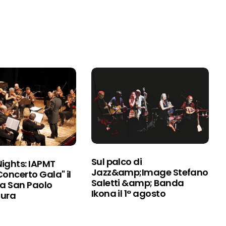
Sul palco di
ights: IAPMT
Jazz&amp;Image Stefano
oncerto Gala" il
Saletti &amp; Banda
 a San Paolo
Ikona il 1° agosto
Mura