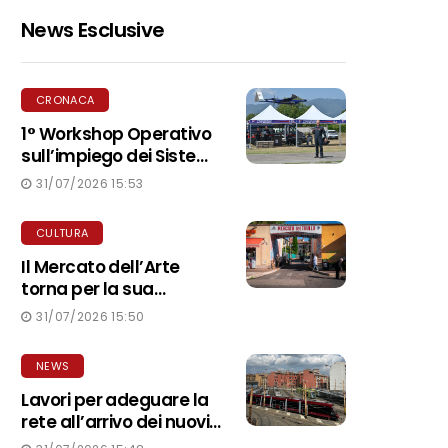
News Esclusive
CRONACA
1° Workshop Operativo
sull’impiego dei Sistemi
APR a Rieti
31/07/2026 15:53
CULTURA
Il Mercato dell’Arte
torna per la sua
seconda edizione
31/07/2026 15:50
NEWS
Lavori per adeguare la
rete all’arrivo dei nuovi
tram Urbos al via